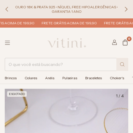
OURO 18K & PRATA 925 • NÍQUEL FREE HIPOALERGÊNICAS •
GARANTIA 1 ANO
 ACIMA DE 199,90
FRETE GRÁTIS ACIMA DE 199,90
FRETE GRÁTIS ACI
0
Brincos
Colares
Anéis
Pulseiras
Braceletes
Choker's
ESGOTADO
1
/
4