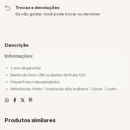
Trocas e devoluções
Se não gostar, você pode trocar ou devolver.
Descrição
Informações:
1 ano de garantia
Banho de Ouro 18K ou Banho de Prata 925
Níquel Free e Hipoalergênico
Referências: Preto | Inspiração Alta Joalheria | Clover | Lucky
Comprimento Colar:
35 cm
Comprimento Extensor:
10 cm
Produtos similares
Peso Produto:
8 gramas