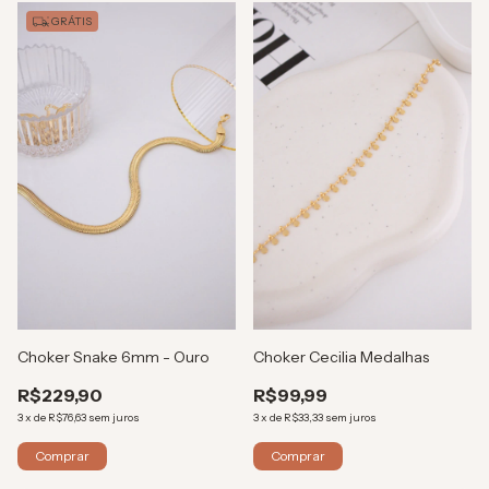
GRÁTIS
Coleção:
Primavere
Choker Cecilia Medalhas
Choker Snake 6mm - Ouro
R$99,99
R$229,90
3
x
de
R$33,33
sem juros
3
x
de
R$76,63
sem juros
Comprar