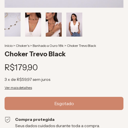
Início
>
Choker's
>
Banhado a Ouro 18k
>
Choker Trevo Black
Choker Trevo Black
R$179,90
3
x de
R$59,97
sem juros
Ver mais detalhes
Compra protegida
Seus dados cuidados durante toda a compra.