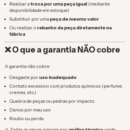
Realizar a
troca por uma peça igual
(mediante
disponibilidade em estoque)
Substituir por uma
peça de mesmo valor
Ou realizar o
rebanho da peça diretamente na
fábrica
❌ O que a garantia NÃO cobre
A garantia não cobre:
Desgaste por
uso inadequado
Contato excessivo com produtos químicos (perfume,
cremes, etc.)
Quebra de peças ou pedras por impacto
Danos por mau uso
Roubo ou perda
⚠️ Todas as peças passam por
análise técnica
, onde