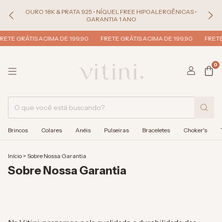
OURO 18K & PRATA 925 • NÍQUEL FREE HIPOALERGÊNICAS •
GARANTIA 1 ANO
ETE GRÁTIS ACIMA DE 199,90
FRETE GRÁTIS ACIMA DE 199,90
FRETE 
0
Brincos
Colares
Anéis
Pulseiras
Braceletes
Choker's
Início
>
Sobre Nossa Garantia
Sobre Nossa Garantia