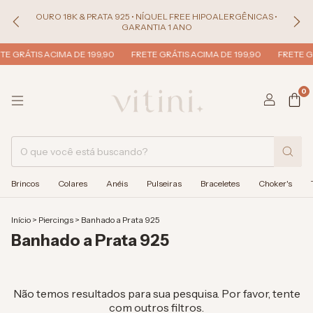
OURO 18K & PRATA 925 • NÍQUEL FREE HIPOALERGÊNICAS •
GARANTIA 1 ANO
TE GRÁTIS ACIMA DE 199,90
FRETE GRÁTIS ACIMA DE 199,90
FRETE GR
0
Brincos
Colares
Anéis
Pulseiras
Braceletes
Choker's
Início
>
Piercings
>
Banhado a Prata 925
Banhado a Prata 925
Não temos resultados para sua pesquisa. Por favor, tente
com outros filtros.